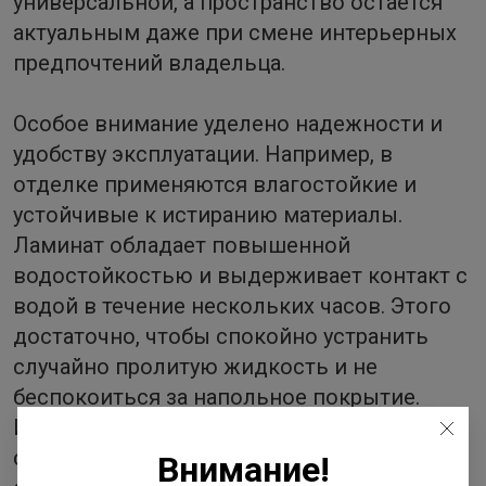
универсальной, а пространство остается
актуальным даже при смене интерьерных
предпочтений владельца.
Особое внимание уделено надежности и
удобству эксплуатации. Например, в
отделке применяются влагостойкие и
устойчивые к истиранию материалы.
Ламинат обладает повышенной
водостойкостью и выдерживает контакт с
водой в течение нескольких часов. Этого
достаточно, чтобы спокойно устранить
случайно пролитую жидкость и не
беспокоиться за напольное покрытие.
Используются современные
сантехнические решения, качественная
Внимание!