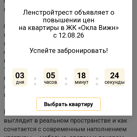
фурнитура и износостойкие декоративные
покрытия.
Ленстройтрест объявляет о
повышении цен
Стоимость работ и материалов можно
на квартиры в ЖК «Окла Вижн»
включить в ипотечный платеж, а
с 12.08.26
профессиональное выполнение отделки
Успейте забронировать!
снижает необходимость последующего
контроля ремонтных процессов. Кроме
того, квартира с нейтральной
03
05
18
24
качественной отделкой остается более
дня
часов
минут
секунды
ликвидным активом при возможной
перепродаже.
Выбрать квартиру
Посмотреть, как отделка «Бизнес»
выглядит в реальном пространстве и как
сочетается с современным наполнением