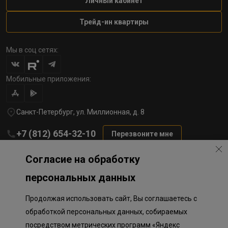
Личный кабинет
Трейд-ин квартиры
Мы в соц сетях:
Мобильные приложения:
Санкт-Петербург, ул. Миллионная, д. 8
+7 (812) 654-32-10
Перезвоните мне
lst@78stroy.ru
Согласие на обработку
персональных данных
Политика обработки персональных данных
Продолжая использовать сайт, Вы соглашаетесь с
Информация о плановом направлении средств
на строительство соц.объектов в Окле
обработкой персональных данных, собираемых
Правила программы лояльности
посредством метрических программ «Яндекс
Приложение к программе лояльности