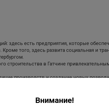
ций: здесь есть предприятия, которые обеспе
 Кроме того, здесь развита социальная и тра
тербургом.
о строительства в Гатчине привлекательными
личие производств и создание новых позвол
Внимание!