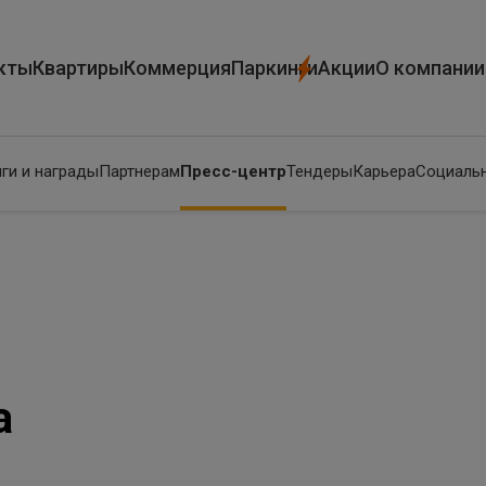
кты
Квартиры
Коммерция
Паркинги
Акции
О компании
ги и награды
Партнерам
Пресс-центр
Тендеры
Карьера
Социальн
а