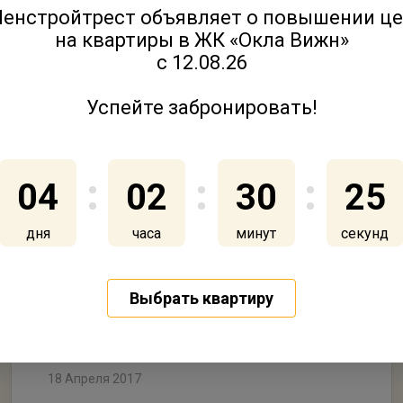
енстройтрест объявляет о повышении ц
на квартиры в ЖК «Окла Вижн»
с 12.08.26
Успейте забронировать!
04
02
30
25
Квартиры от Ленстройтреста:
дня
часа
минут
секунд
яркая Гатчина
Выбрать квартиру
18 Апреля 2017