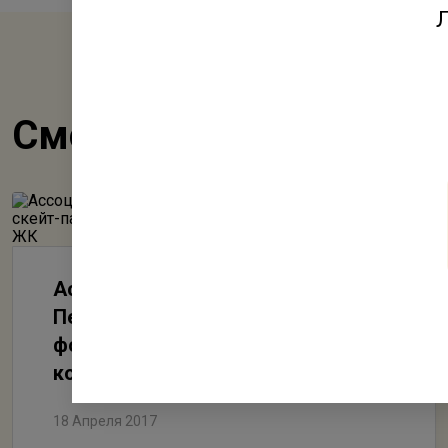
Л
Смотрите также
Ассоциация риэлторов Санкт-
Петербурга. Wi Fi, скейт-парк,
фонтаны: как устроены дворы
комфортных ЖК
18 Апреля 2017