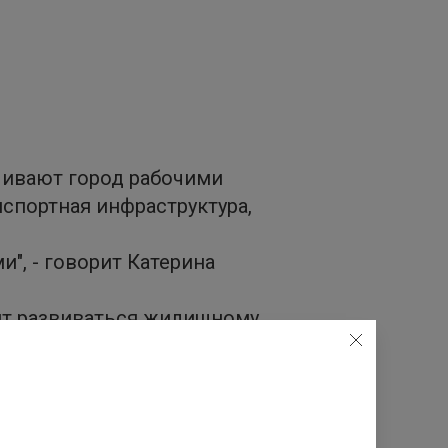
чивают город рабочими
нспортная инфраструктура,
", - говорит Катерина
ит развиваться жилищному