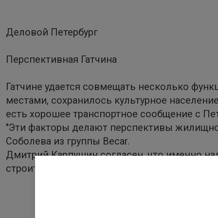
Деловой Петербург
Перспективная Гатчина
Гатчине удается совмещать несколько функ
местами, сохранилось культурное население.
есть хорошее транспортное сообщение с Пе
"Эти факторы делают перспективы жилищног
Соболева из группы Becar.
Дмитрий Карпушин согласен, что именно на
строительству в Гатчине.