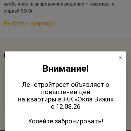
необычное планировочное решение – квартиры с
опцией SOTA
Выбрать квартиру
Смотрите также
Внимание!
Введена в эксплуатацию первая очередь
малоэтажного финского городка Юттери от
Ленстройтрест объявляет о
Ленстройтреста
повышении цен
на квартиры в ЖК «Окла Вижн»
30 Марта 2016
с 12.08.26
Успейте забронировать!