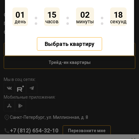
01
15
02
18
Объекты
Квартиры
Коммерция
день
часов
минуты
секунд
Паркинги
Акции
Как купить
О компании
Контакты
Выбрать квартиру
Личный кабинет
Трейд-ин квартиры
Мы в соц сетях:
Мобильные приложения:
Санкт-Петербург, ул. Миллионная, д. 8
+7 (812) 654-32-10
Перезвоните мне