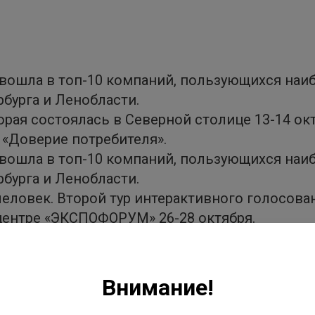
 вошла в топ-10 компаний, пользующихся на
бурга и Ленобласти.
рая состоялась в Северной столице 13-14 ок
 «Доверие потребителя».
 вошла в топ-10 компаний, пользующихся на
бурга и Ленобласти.
человек. Второй тур интерактивного голосова
ентре «ЭКСПОФОРУМ» 26-28 октября.
дут суммированы, определены топ-5 в каждой 
Внимание!