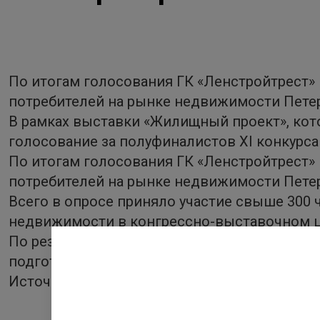
По итогам голосования ГК «Ленстройтрест»
потребителей на рынке недвижимости Петер
В рамках выставки «Жилищный проект», кото
голосование за полуфиналистов XI конкурса
По итогам голосования ГК «Ленстройтрест»
потребителей на рынке недвижимости Петер
Всего в опросе приняло участие свыше 300 
недвижимости в конгрессно-выставочном ц
По результатам двух опросов все голоса бу
подготовка к экспертному голосованию.
Источник:
http://www.gazeta.spb.ru/2066707-0/