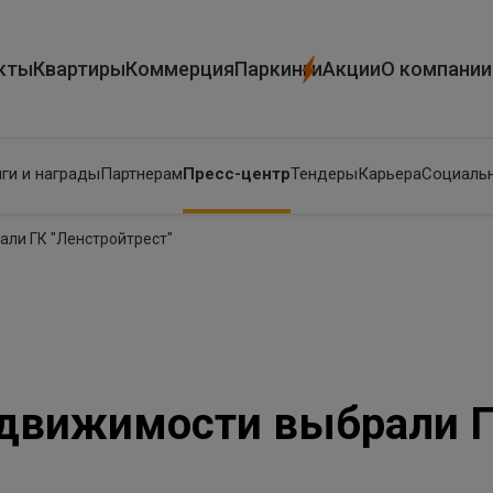
кты
Квартиры
Коммерция
Паркинги
Акции
О компании
ги и награды
Партнерам
Пресс-центр
Тендеры
Карьера
Социальн
ли ГК "Ленстройтрест"
едвижимости выбрали 