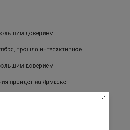
ибольшим доверием
тября, прошло интерактивное
ибольшим доверием
ния пройдет на Ярмарке
номинации, и начнется