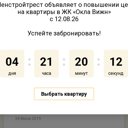
енстройтрест объявляет о повышении ц
на квартиры в ЖК «Окла Вижн»
с 12.08.26
Успейте забронировать!
04
21
20
12
дня
часа
минут
секунд
Молодые архитекторы Петербурга
мечтают о музее эволюции и
Выбрать квартиру
плавающем квартале
24 Июня 2019