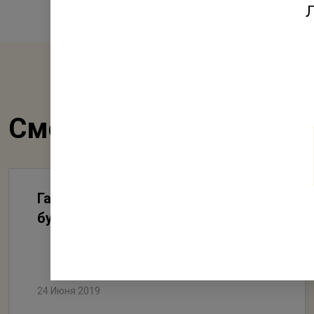
Л
Смотрите также
Гатчина - город прошлого и
будущего
24 Июня 2019