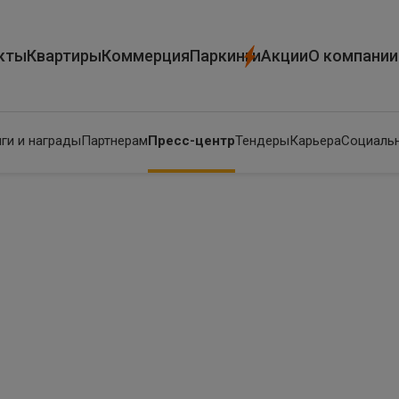
кты
Квартиры
Коммерция
Паркинги
Акции
О компании
ги и награды
Партнерам
Пресс-центр
Тендеры
Карьера
Социальн