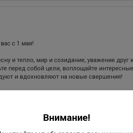
ас с 1 мая!
ну и тепло, мир и созидание, уважение друг к
вьте перед собой цели, воплощайте интересны
адуют и вдохновляют на новые свершения!
ем, радостью встреч с друзьями и близкими,
варталы красивыми домами с комфортными кв
 и занятие по душе.
Внимание!