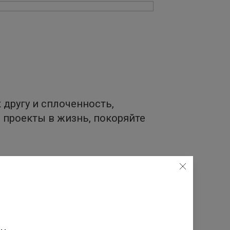
 другу и сплоченность,
е проекты в жизнь, покоряйте
 заряжайтесь теплом и
артирами и разнообразной