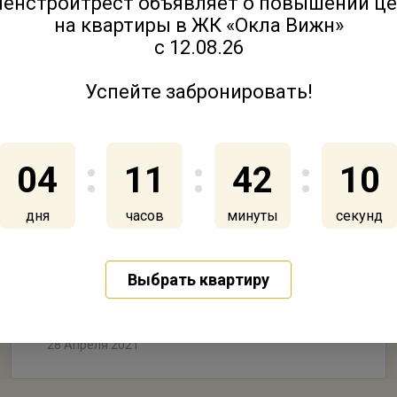
енстройтрест объявляет о повышении ц
на квартиры в ЖК «Окла Вижн»
с 12.08.26
Успейте забронировать!
04
11
42
10
дня
часов
минуты
секунд
Уважаемые клиенты! Дорогие
друзья!
Выбрать квартиру
28 Апреля 2021