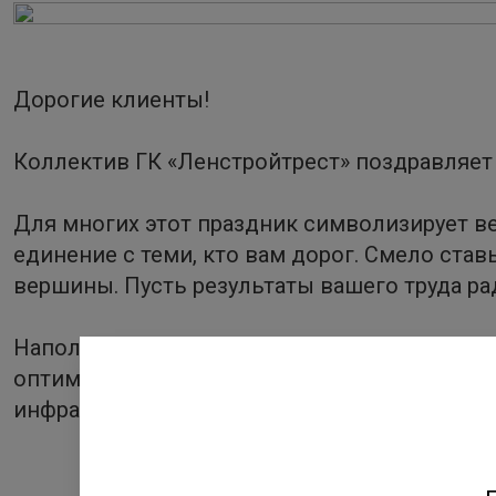
Дорогие клиенты!
Коллектив ГК «Ленстройтрест» поздравляет в
Для многих этот праздник символизирует вес
единение с теми, кто вам дорог. Смело ста
вершины. Пусть результаты вашего труда р
Наполняйте майские дни хорошем настроени
оптимизмом. А мы будет наполнять наши к
инфраструктурой, чтобы каждый нашел место