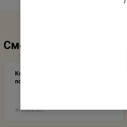
Л
Смотрите также
Коллектив ГК «Ленстройтрест»
поздравляет вас с Днем Победы!
30 Апреля 2021