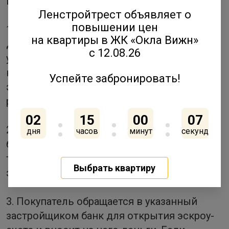
использованием эскроу-счетов.
Ленстройтрест объявляет о
повышении цен
1. Застройщик и покупатель заключают
на квартиры в ЖК «Окла Вижн»
договор долевого участия (ДДУ), по
с 12.08.26
условиям которого оплата строящейся
квартиры пройдет с использованием
Успейте забронировать!
эскроу-счета. Договор отправляется на
регистрацию в Росреестр.
02
15
00
07
2. После регистрации ДДУ покупатель,
дня
часов
минут
секунд
банк и застройщик подписывают
трехсторонний договор на открытие
Выбрать квартиру
эскроу-счета.
3. Покупатель обращается в указанный
застройщиком банк для открытия эскроу-