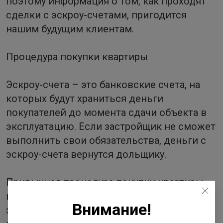
поэтому информация о том, как проходят
сделки с эскроу-счетами, пригодится
нашим будущим клиентам.
Процедура покупки квартиры
Эскроу-счета – это банковские счета, на
которых будут храниться деньги
покупателей до момента сдачи объекта в
эксплуатацию. Если застройщик не сможет
выполнить свои обязательства, деньги с
эскроу-счета вернутся дольщику.
Привычная процедура покупки квартиры
изменится незначительно. Вот основные
Внимание!
этапы заключения сделки с