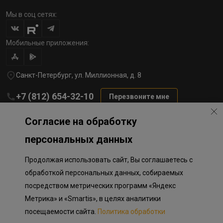
Мы в соц сетях:
Мобильные приложения:
Санкт-Петербург, ул. Миллионная, д. 8
+7 (812) 654-32-10
Перезвоните мне
lst@78stroy.ru
Согласие на обработку
персональных данных
Политика обработки персональных данных
Продолжая использовать сайт, Вы соглашаетесь с
Информация о плановом направлении средств
на строительство соц.объектов в Окле
обработкой персональных данных, собираемых
Правила программы лояльности
посредством метрических программ «Яндекс
Приложение к программе лояльности
Разработка сайта «Пикмедиа»
Метрика» и «Smartis», в целях аналитики
посещаемости сайта.
Политика обработки
Информация, представленная на сайте, носит исключительно