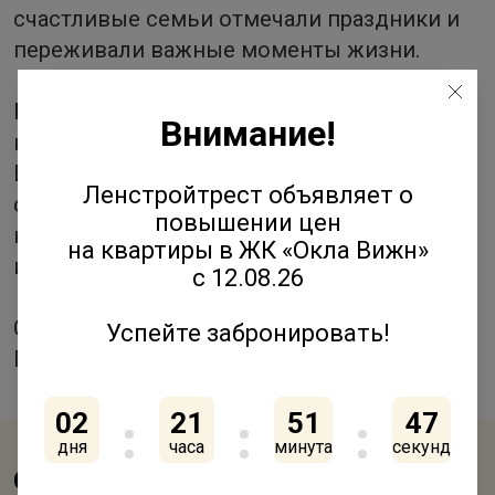
счастливые семьи отмечали праздники и
переживали важные моменты жизни.
Благодарим вас за доверие к нашей
Внимание!
компании!
В новом году мы продолжим и дальше
Ленстройтрест объявляет о
создавать вдохновляющую жилую среду,
повышении цен
которую вы сможете наполнять счастьем
на квартиры в ЖК «Окла Вижн»
и теплом!
с 12.08.26
С искренними пожеланиями,
Успейте забронировать!
Группа Компаний "Ленстройтрест".
02
21
51
46
дня
часа
минута
секунд
Смотрите также