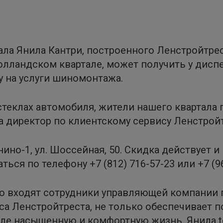
ла Янила Кантри, построенного Ленстройтре
олландском квартале, может получить у дис
у на услуги шиномонтажа.
стеклах автомобиля, жители нашего квартала 
ала директор по клиентскому сервису Ленстро
нино-1, ул. Шоссейная, 50. Скидка действует
ся по телефону +7 (812) 716-57-23 или +7 (96
ую входят сотрудники управляющей компании 
а Ленстройтреста, не только обеспечивает п
тале насыщенную и комфортную жизнь. Янила 