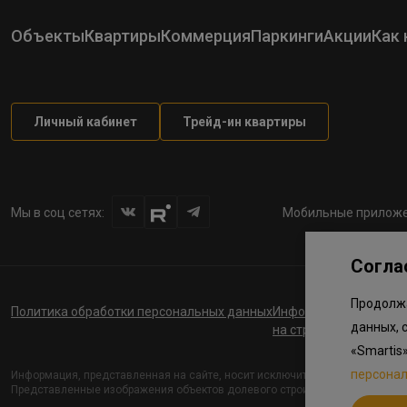
Объекты
Квартиры
Коммерция
Паркинги
Акции
Как 
Личный кабинет
Трейд-ин квартиры
Мы в соц сетях:
Мобильные приложе
Согла
Продолжа
Политика обработки персональных данных
Информация о планов
данных, 
на строительство соц
«Smartis
персона
Информация, представленная на сайте, носит исключительно ознакомите
Представленные изображения объектов долевого строительства носят пре