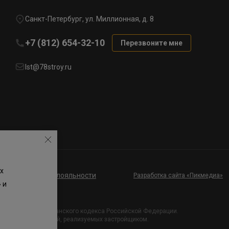
Санкт-Петербург, ул. Миллионная, д. 8
+7 (812) 654-32-10
Перезвоните мне
lst@78stroy.ru
х
ие к программе лояльности
Разработка сайта «Пикмедиа»
 и
и Статьи 437 Гражданского кодекса Российской Федерации.
х проектных решений, реализуемых застройщиком.