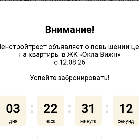
е специалисты, но и жители Янила Кантри, о
льные сервисы: «Мастер на час», «Янила-няня
Внимание!
и в остальных кварталах, строящихся Ленстро
енстройтрест объявляет о повышении ц
е IQ Гатчина, жилом ансамбле Нью-Тон – когд
на квартиры в ЖК «Окла Вижн»
с 12.08.26
Успейте забронировать!
03
22
31
12
дня
часа
минута
секунд