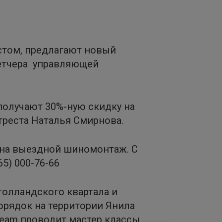
стом, предлагают новый
петчера управляющей
получают 30%-ную скидку на
йтреста Наталья Смирнова.
 и на выездной шиномонтаж. С
5) 000-76-66
голландского квартала и
орядок на территории Янила
team проводит мастер классы,