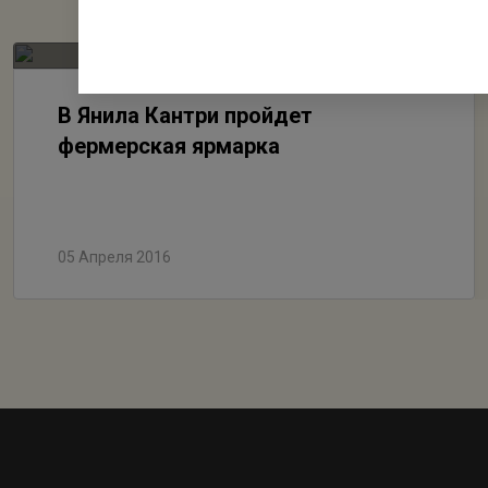
В Янила Кантри пройдет
фермерская ярмарка
05 Апреля 2016