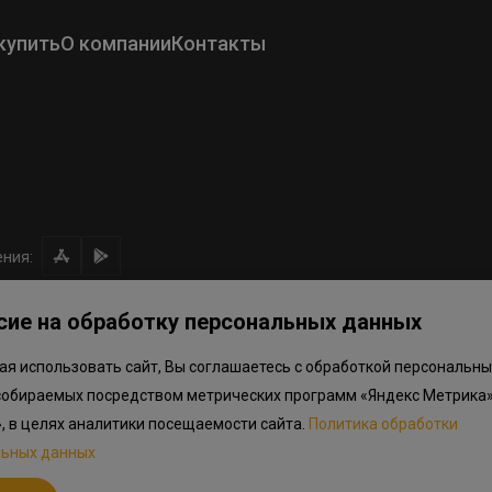
купить
О компании
Контакты
ния:
сие на обработку персональных данных
я использовать сайт, Вы соглашаетесь с обработкой персональны
ом направлении средств
Правила программы лояльности
Приложен
собираемых посредством метрических программ «Яндекс Метрика»
.объектов в Окле
», в целях аналитики посещаемости сайта.
Политика обработки
льных данных
льный характер, не является публичной офертой, определяемой положениям
дварительный ознакомительный характер и могут отличаться от фактически