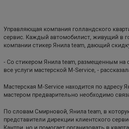
Управляющая компания голландского кварта
сервис. Каждый автомобилист, живущий в г
компании стикер Янила team, дающий скидк
- Со стикером Янила team, размещенным на 
все услуги мастерской M-Service, - рассказ
Мастерская M-Service находится по адресу Я
мастером предварительно необходимо связать
По словам Смирновой, Янила team, в котор
представители дирекции клиентского сервис
Кантри, но и помогает организовать в квар