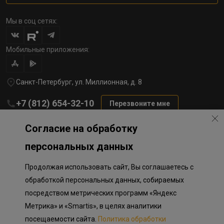
Мы в соц сетях:
Мобильные приложения:
Санкт-Петербург, ул. Миллионная, д. 8
+7 (812) 654-32-10
Перезвоните мне
lst@78stroy.ru
Согласие на обработку
персональных данных
Политика обработки персональных данных
Продолжая использовать сайт, Вы соглашаетесь с
Информация о плановом направлении средств
на строительство соц.объектов в Окле
обработкой персональных данных, собираемых
Правила программы лояльности
посредством метрических программ «Яндекс
Приложение к программе лояльности
Разработка сайта «Пикмедиа»
Метрика» и «Smartis», в целях аналитики
посещаемости сайта.
Политика обработки
Информация, представленная на сайте, носит исключительно