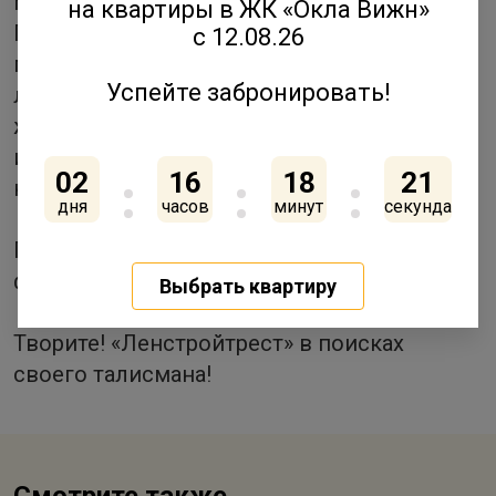
мобильном устройстве.
на квартиры в ЖК «Окла Вижн»
Главное условие: талисман не должен
с 12.08.26
повторять другие, уже существующие в
Успейте забронировать!
литературе и искусстве, персонажи. При
желании вы можете придумать имя и
историю своему талисману, познакомить
02
16
18
21
нас поближе с героем.
дня
часов
минут
секунда
Полное описание условий конкурса и
форма подачи заявок:
http://talismanlst.ru.
Выбрать квартиру
Творите! «Ленстройтрест» в поисках
своего талисмана!