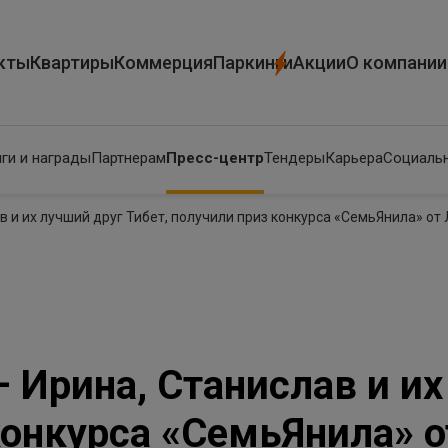
кты
Квартиры
Коммерция
Паркинги
Акции
О компании
ги и награды
Партнерам
Пресс-центр
Тендеры
Карьера
Социальн
в и их лучший друг Тибет, получили приз конкурса «СемьЯнила» от
 Ирина, Станислав и их
конкурса «СемьЯнила» о