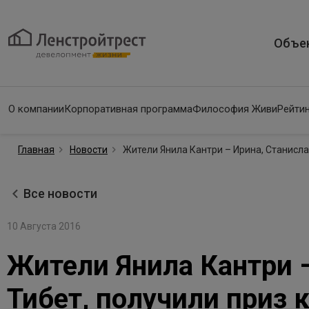
Объе
О компании
Корпоративная программа
Философия Живи
Рейтин
Главная
Новости
Жители Янила Кантри – Ирина, Станисла
Все новости
10 Августа 2016
Жители Янила Кантри –
Тибет, получили приз 