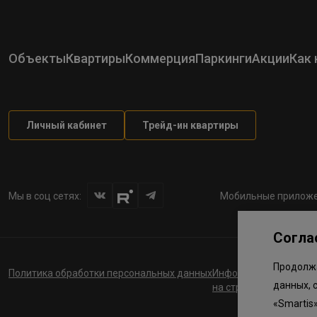
Объекты
Квартиры
Коммерция
Паркинги
Акции
Как 
Личный кабинет
Трейд-ин квартиры
Мы в соц сетях:
Мобильные приложе
Согла
Продолжа
Политика обработки персональных данных
Информация о планов
данных, 
на строительство соц
«Smartis