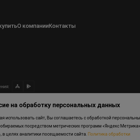
купить
О компании
Контакты
ния:
сие на обработку персональных данных
я использовать сайт, Вы соглашаетесь с обработкой персональны
ом направлении средств
Правила программы лояльности
собираемых посредством метрических программ «Яндекс Метрика»
.объектов в Окле
», в целях аналитики посещаемости сайта.
Политика обработки