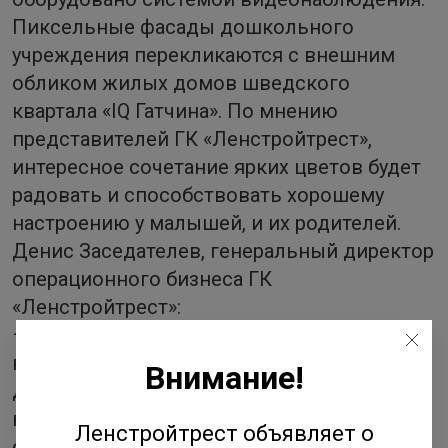
Пиксельные фасады дошкольного
учреждения перекликаются с внешним
обликом жилых домов шведского
квартала «IQ Гатчина». По мнению
представителей ГК «Ленстройтрест»,
интересное сочетание ярких цветов будет
радовать и способствовать хорошему
настроению у малышей, и их родителей.
Денис Заседателев, генеральный директор
операционного бизнеса ГК
«Ленстройтрест»:
–. Возведение объектов социальной и
коммерческой инфраструктуры в шаговой
Внимание!
доступности от жилых корпусов – это
неотъемлемая часть нашего подхода к
Ленстройтрест объявляет о
строительству и корпоративной