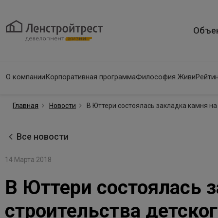
Объе
О компании
Корпоративная программа
Философия Живи
Рейтин
Главная
Новости
В Юттери состоялась закладка камня на
Все новости
14 Марта 2018
В Юттери состоялась 
строительства детског