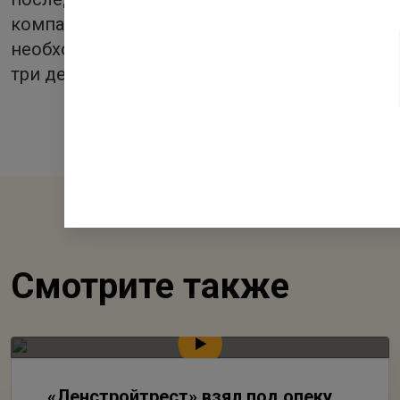
компании Ленстройтрест это часть философ
необходимым для достойной жизни. Этот го
три детских сада.
Смотрите также
«Ленстройтрест» взял под опеку