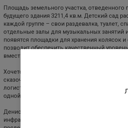
Площадь земельного участка, отведенного п
будущего здания 3211,4 кв.м. Детский сад р
каждой группе – свои раздевалка, туалет, с
отдельные залы для музыкальных занятий и 
появятся площадки для хранения колясок и
позволит обеспечить качественный уровень
вместимостью 120 человек – 30 августа 2019
Хочется отметить необычное архитектурное 
сказочного замка и, безусловно, станет укр
логистика квартала продумана застройщиком 
Л
одной улицы с автомобильным движением.
Денис Заседателев, генеральный директор 
инфраструктуры в новостройках является об
последней очередью проекта – это уже пок