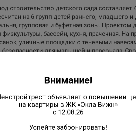
од строительство детского сада составляет 
ассчитан на 6 групп детей раннего, младшего и
пальня, групповая и буфетная зоны. Проектом
физкультуры, бассейн, кухня, прачечная. На 
 санок, уличные площадки с теневыми навес
 безопасности для малышей и персонала. Сро
 года.
решение будущего детского сада – он будет 
Внимание!
ашением не только финского городка «Юттери»,
так, чтобы дети с родителями могли пройти к
енстройтрест объявляет о повышении ц
на квартиры в ЖК «Окла Вижн»
с 12.08.26
операционного бизнеса ГК «Ленстройтрест»: 
язанностью застройщика, но строительство сад
Успейте забронировать!
азатель социальной ответственности застрой