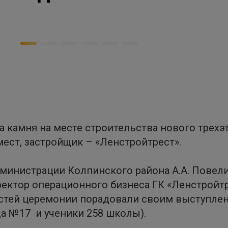
а камня на месте строительства нового трехэ
ест, застройщик – «Ленстройтрест».
дминистрации Колпинского района А.А. Повел
ректор операционного бизнеса ГК «Ленстройт
остей церемонии порадовали своим выступле
а №17 и ученики 258 школы).