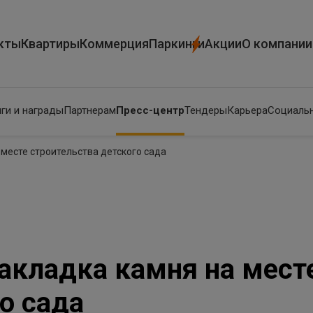
кты
Квартиры
Коммерция
Паркинги
Акции
О компании
ги и награды
Партнерам
Пресс-центр
Тендеры
Карьера
Социальн
 месте строительства детского сада
закладка камня на мест
о сада