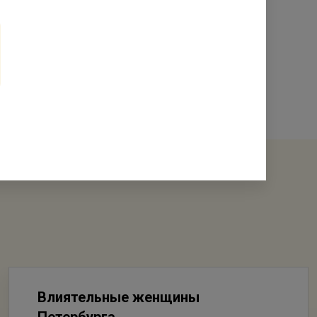
ителей наших домов всем
роектов – мы строим сразу
Влиятельные женщины