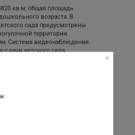
4820 кв.м; общая площадь
 дошкольного возраста. В
 детского сада предусмотрены
прогулочной территории
ами. Система видеонаблюдения
к сдачи детского сада
выполнен в виде яркого
 но и всего Колпино. К слову,
 садику, не пересекая ни
ен
«Строительство объектов
ов и школ в срок, а не с
щика перед обществом. Для