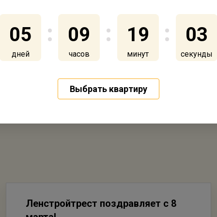
ии “ЖИВИ!”, основа которой – обеспечить ж
д можно назвать для нас годом социальных п
05
09
19
02
дней
часов
минут
секунды
Выбрать квартиру
Ленстройтрест поздравляет с 8