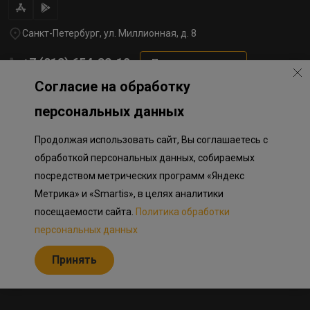
Санкт-Петербург, ул. Миллионная, д. 8
+7 (812) 654-32-10
Перезвоните мне
Согласие на обработку
lst@78stroy.ru
персональных данных
Продолжая использовать сайт, Вы соглашаетесь с
Политика обработки персональных данных
Информация о плановом направлении средств
обработкой персональных данных, собираемых
на строительство соц.объектов в Окле
посредством метрических программ «Яндекс
Правила программы лояльности
Разработка сайта «Пикмедиа»
Метрика» и «Smartis», в целях аналитики
посещаемости сайта.
Политика обработки
Информация, представленная на сайте, носит исключительно
ознакомительный характер, не является публичной офертой,
персональных данных
определяемой положениями Статьи 437 Гражданского кодекса
Российской Федерации. Представленные изображения объектов
Принять
долевого строительства носят предварительный ознакомительный
характер и могут отличаться от фактических проектных решений,
реализуемых застройщиком.