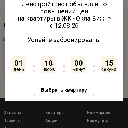
Ленстройтрест объявляет о
повышении цен
на квартиры в ЖК «Окла Вижн»
Смотрите также
с 12.08.26
Успейте забронировать!
Янила Кантри: квартиры и то, что их окружает
01
18
00
15
18 Апреля 2017
день
часов
минут
секунд
Выбрать квартиру
Объекты
Квартиры
Коммерция
Паркинги
Акции
Как купить