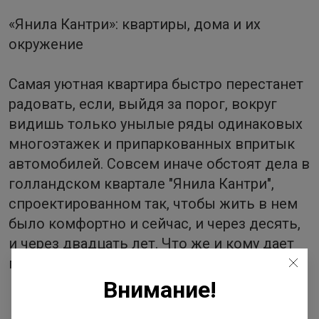
«Янила Кантри»: квартиры, дома и их
окружение
Самая уютная квартира быстро перестанет
радовать, если, выйдя за порог, вокруг
видишь только унылые ряды одинаковых
многоэтажек и припаркованных впритык
автомобилей. Совсем иначе обстоят дела в
голландском квартале "Янила Кантри",
спроектированном так, чтобы жить в нем
было комфортно и сейчас, и через десять,
и через двадцать лет. Что же и кому дает
продуманная жилая среда?
Внимание!