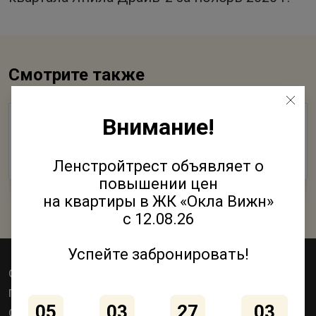
Смотрите также
Внимание!
ГК «Ленстройтрест» признана лучшей
строительной организацией!
Ленстройтрест объявляет о
29 Января 2021
повышении цен
на квартиры в ЖК «Окла Вижн»
с 12.08.26
Успейте забронировать!
Объекты
Квартиры
Коммерция
Паркинги
Акции
Как купить
05
03
27
03
О компании
Контакты