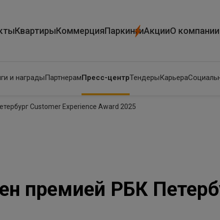
кты
Квартиры
Коммерция
Паркинги
Акции
О компании
ги и награды
Партнерам
Пресс-центр
Тендеры
Карьера
Социальн
тербург Customer Experience Award 2025
н премией РБК Петерб