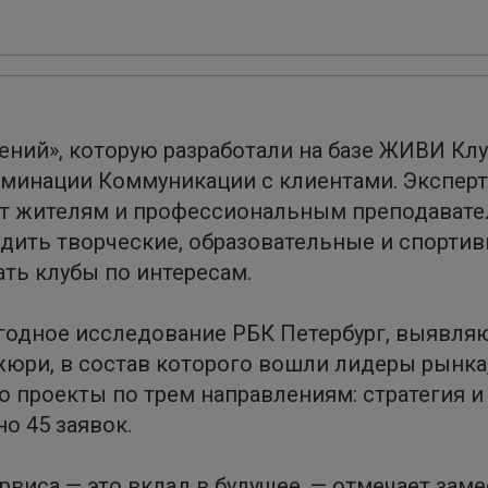
ний», которую разработали на базе ЖИВИ Клу
оминации Коммуникации с клиентами. Экспер
ет жителям и профессиональным преподавате
водить творческие, образовательные и спорти
ть клубы по интересам.
егодное исследование РБК Петербург, выявля
 жюри, в состав которого вошли лидеры рынка
о проекты по трем направлениям: стратегия 
о 45 заявок.
виса — это вклад в будущее, — отмечает зам