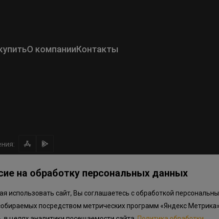
купить
О компании
Контакты
ния:
сие на обработку персональных данных
я использовать сайт, Вы соглашаетесь с обработкой персональны
ом направлении средств
Правила программы лояльности
Приложен
собираемых посредством метрических программ «Яндекс Метрика»
.объектов в Окле
», в целях аналитики посещаемости сайта.
Политика обработки