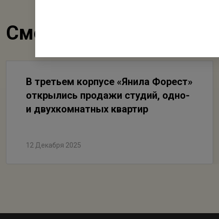
Смотрите также
В третьем корпусе «Янила Форест»
открылись продажи студий, одно-
и двухкомнатных квартир
12 Декабря 2025