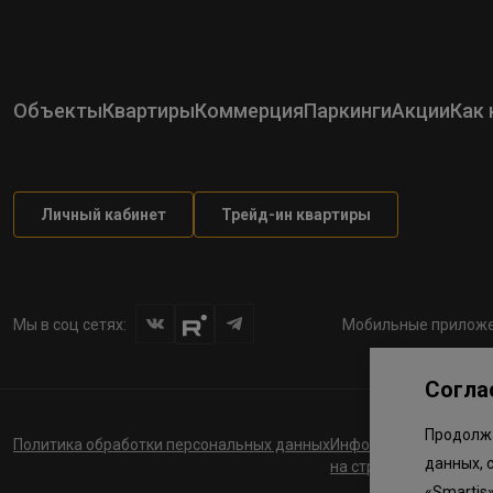
Объекты
Квартиры
Коммерция
Паркинги
Акции
Как 
Личный кабинет
Трейд-ин квартиры
Мы в соц сетях:
Мобильные приложе
Согла
Продолжа
Политика обработки персональных данных
Информация о планов
данных, 
на строительство соц
«Smartis