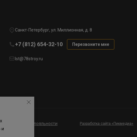
Санкт-Петербург, ул. Миллионная, д. 8
+7 (812) 654-32-10
Перезвоните мне
lst@78stroy.ru
х
ие к программе лояльности
Разработка сайта «Пикмедиа»
 и