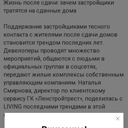
Жизнь после сдачи: зачем застройщики
тратятся на сданные дома
Поддержание застройщиками тесного
контакта с жителями после сдачи домов
становится трендом последних лет.
Девелоперы проводят множество
мероприятий, общаются с людьми в
официальных группах в соцсетях,
передают жилые комплексы собственным
управляющим компаниям. Наталья
Смирнова, директор по клиентскому
сервису ГК «Ленстройтрест», поделилась с
LIVING последними трендами в этой
направлении.