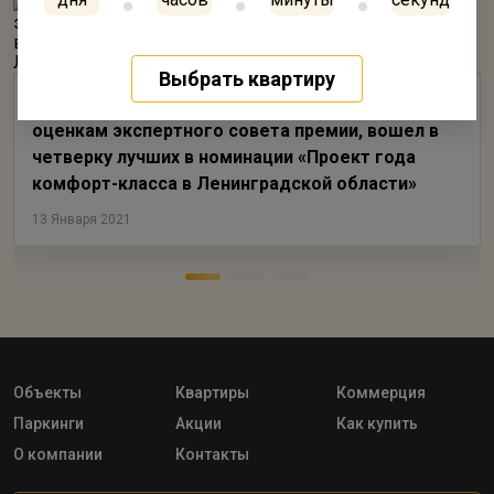
Выбрать квартиру
Голландский квартал «Янила Кантри», по
оценкам экспертного совета премии, вошел в
четверку лучших в номинации «Проект года
комфорт-класса в Ленинградской области»
13 Января 2021
Объекты
Квартиры
Коммерция
Паркинги
Акции
Как купить
О компании
Контакты