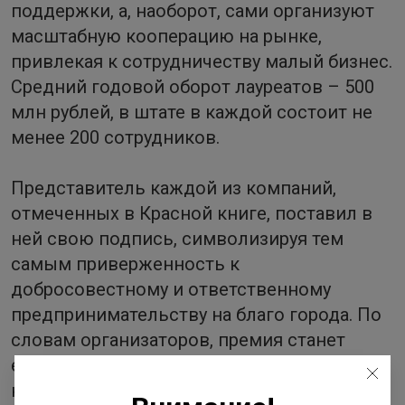
поддержки, а, наоборот, сами организуют
масштабную кооперацию на рынке,
привлекая к сотрудничеству малый бизнес.
Средний годовой оборот лауреатов – 500
млн рублей, в штате в каждой состоит не
менее 200 сотрудников.
Представитель каждой из компаний,
отмеченных в Красной книге, поставил в
ней свою подпись, символизируя тем
самым приверженность к
добросовестному и ответственному
предпринимательству на благо города. По
словам организаторов, премия станет
ежегодной, и книга будет пополняться все
новыми компаниями.