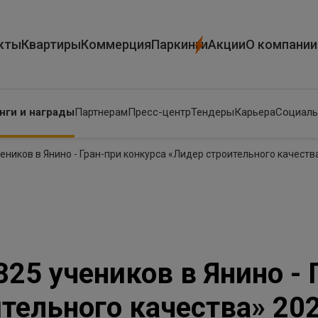
кты
Квартиры
Коммерция
Паркинги
Акции
О компании
нги и награды
Партнерам
Пресс-центр
Тендеры
Карьера
Социаль
еников в Янино - Гран-при конкурса «Лидер строительного качеств
25 учеников в Янино - 
тельного качества» 20