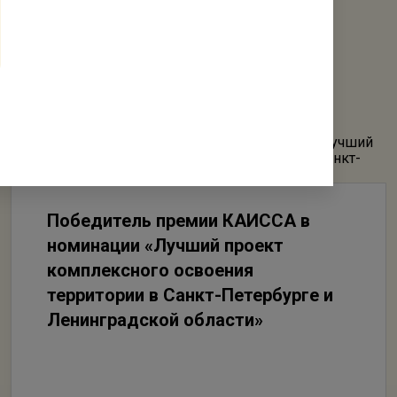
Победитель премии КАИССА в
номинации «Лучший проект
комплексного освоения
территории в Санкт-Петербурге и
Ленинградской области»