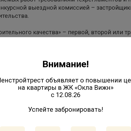
конкурсной выездной комиссией – застройщи
ительства.
ительного качества» – первой, второй или тр
нкурсантами баллов. Наиболее качественные
ран-при конкурса.
Внимание!
организуется с 2011 года в Северо-Западном
динениями, некоммерческими партнерствами
енстройтрест объявляет о повышении ц
трации Ленинградской области, Ассоциации 
на квартиры в ЖК «Окла Вижн»
изыскателей и проектировщиков.
с 12.08.26
Успейте забронировать!