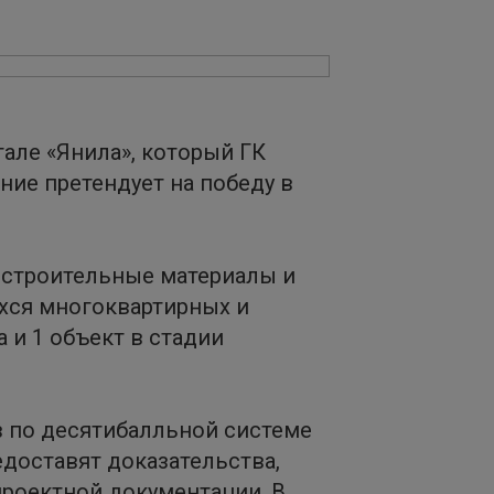
але «Янила», который ГК
ние претендует на победу в
 строительные материалы и
ихся многоквартирных и
 и 1 объект в стадии
в по десятибалльной системе
едоставят доказательства,
роектной документации. В