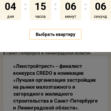
04
15
06
06
дня
часов
минут
секунд
Выбрать квартиру
«Ленстройтрест» - финалист
конкурса CREDO в номинации
«Лучшая организация застройщик
на рынке малоэтажного и
загородного жилищного
строительства в Санкт-Петербурге
и Ленинградской области».