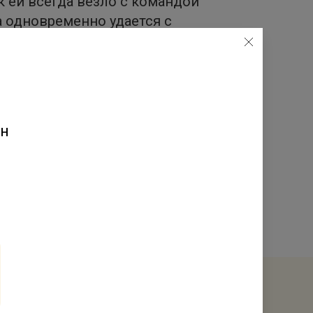
к ей всегда везло с командой
а одновременно удается с
 А если она ещё и занимает
етственность и я рада, что у
 тяжелее», – говорит Валерия
ен
рисваивается самым заметным
.