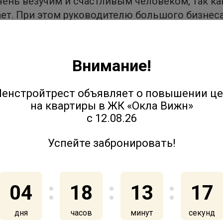
очень везучим и счастливым человеком, так ка
ает. При этом руководителю большого бизнес
ководителем: она руководит детьми и домом.
учается, она "дважды у руля". Это большая отв
Внимание!
 с ней справиться - без них было бы намного
енстройтрест объявляет о повышении ц
на квартиры в ЖК «Окла Вижн»
ена издательским домом «Коммерсантъ» и п
с 12.08.26
рам, чиновникам и петербургским компаниям
Успейте забронировать!
04
18
13
17
дня
часов
минут
секунд