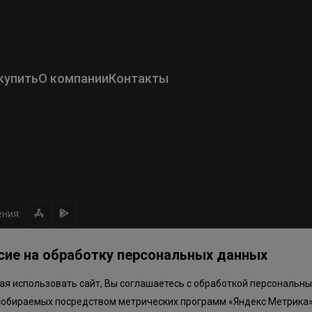
купить
О компании
Контакты
ния:
сие на обработку персональных данных
я использовать сайт, Вы соглашаетесь с обработкой персональны
ом направлении средств
Правила программы лояльности
Приложен
собираемых посредством метрических программ «Яндекс Метрика»
.объектов в Окле