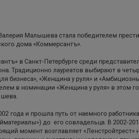
 Валерия Малышева стала победителем прест
ского дома «Коммерсантъ».
нтъ» в Санкт-Петербурге среди представител
она. Традиционно лауреатов выбирают в четы
ля бизнеса», «Женщина у руля» и «Амбициозны
лем в номинации «Женщина у руля» в этом го
ышева.
02 года и прошла путь от наемного работник
йматериалы») до его совладельца. В 2002-20
тоящий момент возглавляет «Ленстройтрест» н