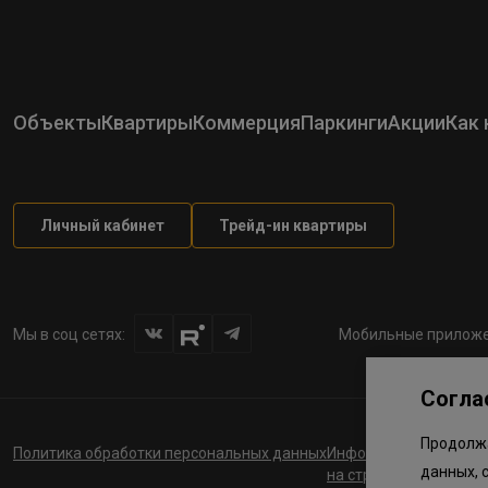
Объекты
Квартиры
Коммерция
Паркинги
Акции
Как 
Личный кабинет
Трейд-ин квартиры
Мы в соц сетях:
Мобильные приложе
Согла
Продолжа
Политика обработки персональных данных
Информация о планов
данных, 
на строительство соц