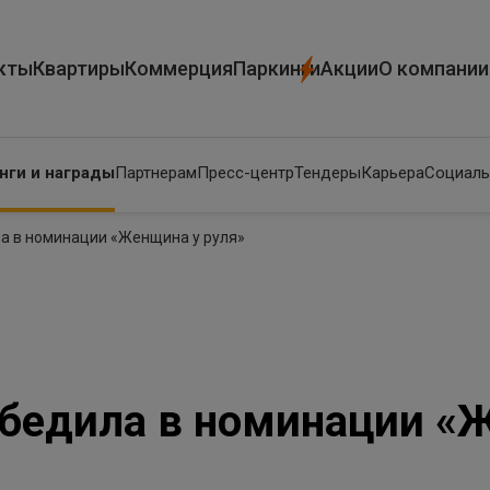
кты
Квартиры
Коммерция
Паркинги
Акции
О компании
нги и награды
Партнерам
Пресс-центр
Тендеры
Карьера
Социаль
а в номинации «Женщина у руля»
бедила в номинации «