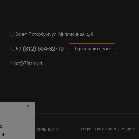
Санкт-Петербург, ул. Миллионная, д. 8
+7 (812) 654-32-10
Перезвоните мне
lst@78stroy.ru
х
ие к программе лояльности
Разработка сайта «Пикмедиа»
 и