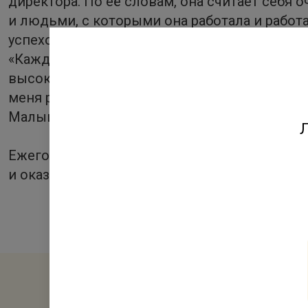
директора. По её словам, она считает себя 
и людьми, с которыми она работала и работ
успехом оставаться женщиной и матерью.
«Каждая женщина с своей жизни является ру
высокий руководящий пост на работе, то, пол
меня рядом есть мужчины, которые помогают
Малышева.
Л
Ежегодная премия «Твердые знаки» учрежд
и оказавшим влияние на рынок топ-менедже