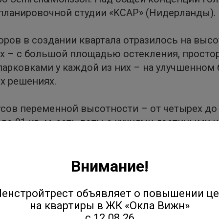
-планировочной студии «KCAP» (Нидерланды).
оров в создании квартала отразилось на выс
х – с большой площадью остекления, прост
арковками у каждой из них – на улучшенном 
х решениях.
усов переменной высотности – от четырех до 
о 91 кв. м, есть лоты с кухнями-гостиными 
ардеробными, двумя санузлами, окнами в ван
еные массивы и парковую зону квартала площ
Внимание!
убленный паркинг с благоустроенной кровлей
суга. Ландшафтный дизайн, клумбы и цветник
енстройтрест объявляет о повышении ц
инг, оборудованный всем необходимым для ко
на квартиры в ЖК «Окла Вижн»
с 12.08.26
эксплуатацию запланирован на март 2023 года