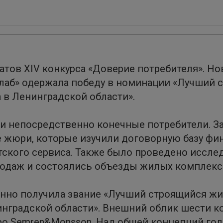
атов XIV конкурса «Доверие потребителя». Н
 Клаб» одержала победу в номинации «Лучший
 в Ленинградской области».
и непосредственно конечные потребители. З
 жюри, которые изучили договорную базу фи
тского сервиса. Также было проведено иссле
родаж и состоялись объезды жилых комплекс
енно получила звание «Лучший строящийся ж
инградской области». Внешний облик шести к
о Semren&Monsson. Над общей концепций гол