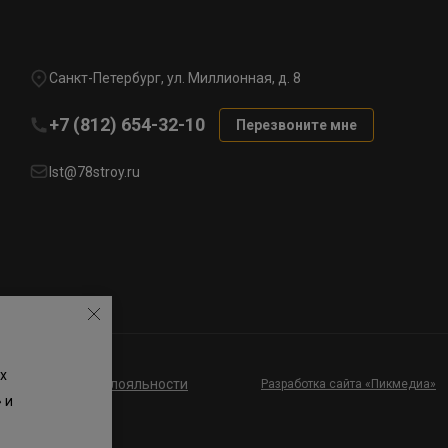
Санкт-Петербург, ул. Миллионная, д. 8
+7 (812) 654-32-10
Перезвоните мне
lst@78stroy.ru
х
ие к программе лояльности
Разработка сайта «Пикмедиа»
 и