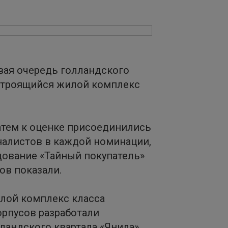
овая очередь голландского
 строящийся жилой комплекс
атем к оценке присоединились
налистов в каждой номинации,
дование «Тайный покупатель»
ов показали.
илой комплекс класса
орпусов разработали
ландского квартала «Янила»