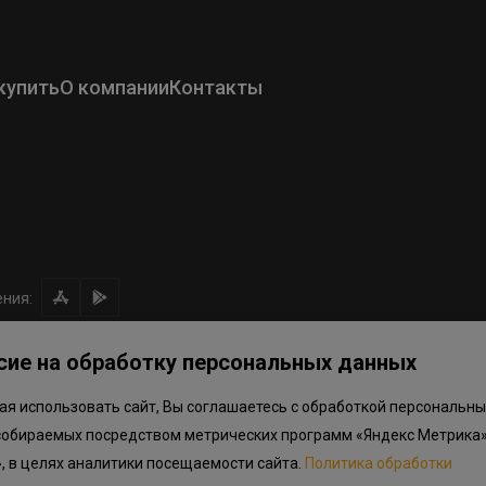
купить
О компании
Контакты
ния:
сие на обработку персональных данных
я использовать сайт, Вы соглашаетесь с обработкой персональны
ом направлении средств
Правила программы лояльности
Приложен
собираемых посредством метрических программ «Яндекс Метрика»
.объектов в Окле
», в целях аналитики посещаемости сайта.
Политика обработки