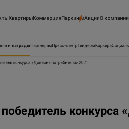
кты
Квартиры
Коммерция
Паркинги
Акции
О компании
нги и награды
Партнерам
Пресс-центр
Тендеры
Карьера
Социаль
дитель конкурса «Доверие потребителя» 2021
– победитель конкурса 