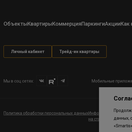
Объекты
Квартиры
Коммерция
Паркинги
Акции
Как 
Личный кабинет
Трейд-ин квартиры
Мы в соц сетях:
Мобильные приложе
Согла
Продолжа
Политика обработки персональных данных
Информация о планов
данных, 
на строительство соц
«Smartis