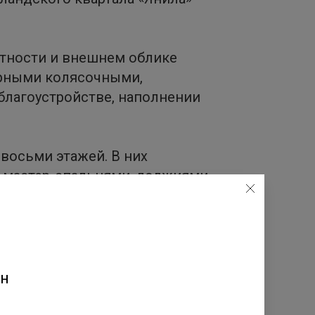
отности и внешнем облике
орными колясочными,
благоустройстве, наполнении
восьми этажей. В них
и мастер-спальнями, лоджиями
ной и постирочной. Окна
адью 7 га.
. Территории дворов станут
и, площадки для игр детей и
ен
мфортной работы – все это
.