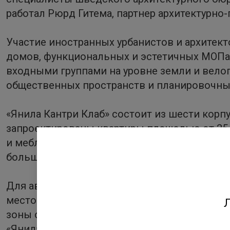
работал Рюрд Гитема, партнер архитектурно
Участие иностранных урбанистов и архитект
домов, функциональных и эстетичных МОПа
входными группами на уровне земли и велоп
общественных пространств и планировочны
«Янила Кантри Клаб» состоит из шести корп
запроектированы квартиры площадью от 25 д
и меблированными террасами, кладовыми, г
большинства квартир будут выходить на зел
Для автовладельцев предусмотрен полузагл
местом для отдыха, общения и активного до
Л
зоны отдыха для взрослых, а также коворк
«Янила Кантри Клаб». Ввод новой очереди в 