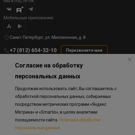
Мы в соц сетях:
Мобильные приложения:
Санкт-Петербург, ул. Миллионная, д. 8
+7 (812) 654-32-10
Перезвоните мне
lst@78stroy.ru
Согласие на обработку
персональных данных
Политика обработки персональных данных
Продолжая использовать сайт, Вы соглашаетесь с
Информация о плановом направлении средств
на строительство соц.объектов в Окле
обработкой персональных данных, собираемых
Правила программы лояльности
посредством метрических программ «Яндекс
Приложение к программе лояльности
Разработка сайта «Пикмедиа»
Метрика» и «Smartis», в целях аналитики
посещаемости сайта.
Политика обработки
Информация, представленная на сайте, носит исключительно
ознакомительный характер, не является публичной офертой,
персональных данных
определяемой положениями Статьи 437 Гражданского кодекса