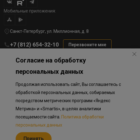
Мобильные приложения:
Санкт-Петербург, ул. Миллионная, д. 8
+7 (812) 654-32-10
Перезвоните мне
lst@78stroy.ru
Согласие на обработку
персональных данных
Политика обработки персональных данных
Продолжая использовать сайт, Вы соглашаетесь с
Информация о плановом направлении средств
на строительство соц.объектов в Окле
обработкой персональных данных, собираемых
Правила программы лояльности
посредством метрических программ «Яндекс
Приложение к программе лояльности
Разработка сайта «Пикмедиа»
Метрика» и «Smartis», в целях аналитики
посещаемости сайта.
Политика обработки
Информация, представленная на сайте, носит исключительно
ознакомительный характер, не является публичной офертой,
персональных данных
определяемой положениями Статьи 437 Гражданского кодекса
Российской Федерации. Представленные изображения объектов
Принять
долевого строительства носят предварительный ознакомительный