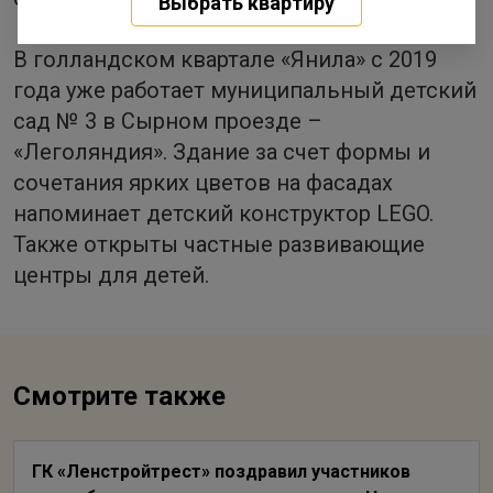
Выбрать квартиру
В голландском квартале «Янила» с 2019
года уже работает муниципальный детский
сад № 3 в Сырном проезде –
«Леголяндия». Здание за счет формы и
сочетания ярких цветов на фасадах
напоминает детский конструктор LEGO.
Также открыты частные развивающие
центры для детей.
Смотрите также
ГК «Ленстройтрест» поздравил участников