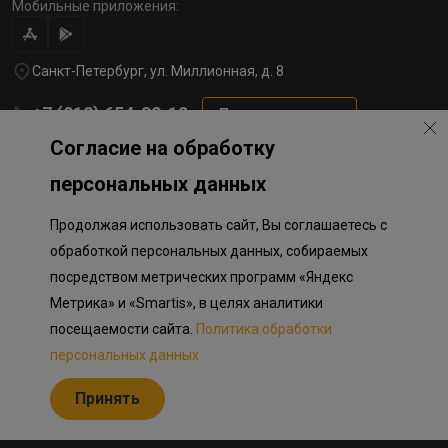
Мобильные приложения:
Санкт-Петербург, ул. Миллионная, д. 8
+7 (812) 654-32-10
Перезвоните мне
Согласие на обработку
lst@78stroy.ru
персональных данных
Продолжая использовать сайт, Вы соглашаетесь с
Политика обработки персональных данных
Информация о плановом направлении средств
обработкой персональных данных, собираемых
на строительство соц.объектов в Окле
посредством метрических программ «Яндекс
Правила программы лояльности
Разработка сайта «Пикмедиа»
Метрика» и «Smartis», в целях аналитики
посещаемости сайта.
Политика обработки
Информация, представленная на сайте, носит исключительно
ознакомительный характер, не является публичной офертой,
персональных данных
определяемой положениями Статьи 437 Гражданского кодекса
Российской Федерации. Представленные изображения объектов
Принять
долевого строительства носят предварительный ознакомительный
характер и могут отличаться от фактических проектных решений,
реализуемых застройщиком.