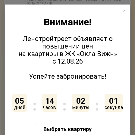
(ТОЛЬКО 1 ФАЙЛ)
Внимание!
2
Приложить файлы
ФАЙЛ
Ленстройтрест объявляет о
3
Приложить файлы
повышении цен
ФАЙЛ
на квартиры в ЖК «Окла Вижн»
с 12.08.26
4
Приложить файлы
ФАЙЛ
Успейте забронировать!
5
Приложить файлы
ФАЙЛ
05
14
02
01
дней
часов
минуты
секунда
Нажимая кнопку «Отправить» вы подтверждаете своё
согласие на
обработку персональных данных
Выбрать квартиру
Согласен на получение
рекламно-информационных
рассылок