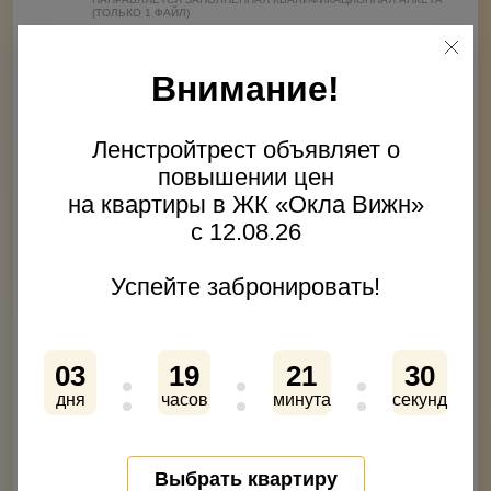
(ТОЛЬКО 1 ФАЙЛ)
2
Приложить файлы
Внимание!
ФАЙЛ
Ленстройтрест объявляет о
3
Приложить файлы
повышении цен
ФАЙЛ
на квартиры в ЖК «Окла Вижн»
с 12.08.26
4
Приложить файлы
ФАЙЛ
Успейте забронировать!
5
Приложить файлы
ФАЙЛ
03
19
21
30
дня
часов
минута
секунд
Нажимая кнопку «Отправить» вы подтверждаете своё
согласие на
обработку персональных данных
Согласен на получение
рекламно-информационных
Выбрать квартиру
рассылок