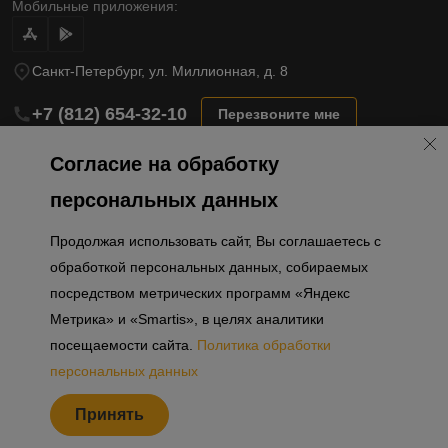
Мобильные приложения:
Санкт-Петербург, ул. Миллионная, д. 8
+7 (812) 654-32-10
Перезвоните мне
lst@78stroy.ru
Согласие на обработку
персональных данных
Политика обработки персональных данных
Продолжая использовать сайт, Вы соглашаетесь с
Информация о плановом направлении средств
на строительство соц.объектов в Окле
обработкой персональных данных, собираемых
Правила программы лояльности
посредством метрических программ «Яндекс
Приложение к программе лояльности
Разработка сайта «Пикмедиа»
Метрика» и «Smartis», в целях аналитики
посещаемости сайта.
Политика обработки
Информация, представленная на сайте, носит исключительно
ознакомительный характер, не является публичной офертой,
персональных данных
определяемой положениями Статьи 437 Гражданского кодекса
Российской Федерации. Представленные изображения объектов
Принять
долевого строительства носят предварительный ознакомительный
характер и могут отличаться от фактических проектных решений,