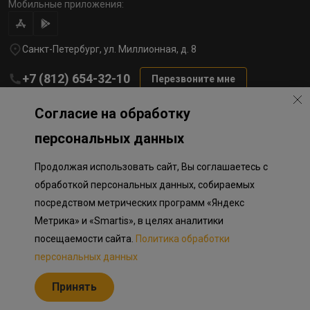
Мобильные приложения:
Санкт-Петербург, ул. Миллионная, д. 8
+7 (812) 654-32-10
Перезвоните мне
lst@78stroy.ru
Согласие на обработку
персональных данных
Политика обработки персональных данных
Продолжая использовать сайт, Вы соглашаетесь с
Информация о плановом направлении средств
на строительство соц.объектов в Окле
обработкой персональных данных, собираемых
Правила программы лояльности
посредством метрических программ «Яндекс
Приложение к программе лояльности
Разработка сайта «Пикмедиа»
Метрика» и «Smartis», в целях аналитики
посещаемости сайта.
Политика обработки
Информация, представленная на сайте, носит исключительно
ознакомительный характер, не является публичной офертой,
персональных данных
определяемой положениями Статьи 437 Гражданского кодекса
Российской Федерации. Представленные изображения объектов
Принять
долевого строительства носят предварительный ознакомительный
характер и могут отличаться от фактических проектных решений,