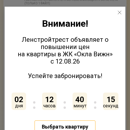
(ТОЛЬКО 1 ФАЙЛ)
2
Приложить файлы
Внимание!
ФАЙЛ
Ленстройтрест объявляет о
3
Приложить файлы
повышении цен
ФАЙЛ
на квартиры в ЖК «Окла Вижн»
с 12.08.26
4
Приложить файлы
ФАЙЛ
Успейте забронировать!
5
Приложить файлы
ФАЙЛ
02
12
40
15
дня
часов
минут
секунд
Нажимая кнопку «Отправить» вы подтверждаете своё
согласие на
обработку персональных данных
Согласен на получение
рекламно-информационных
Выбрать квартиру
рассылок