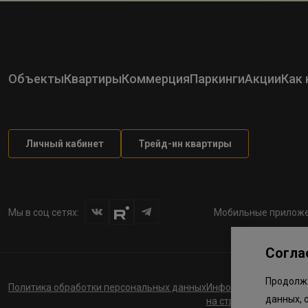
Объекты
Квартиры
Коммерция
Паркинги
Акции
Как 
Личный кабинет
Трейд-ин квартиры
Мы в соц сетях:
Мобильные приложе
Согла
Продолжа
Политика обработки персональных данных
Информация о планов
данных, 
на строительство соц