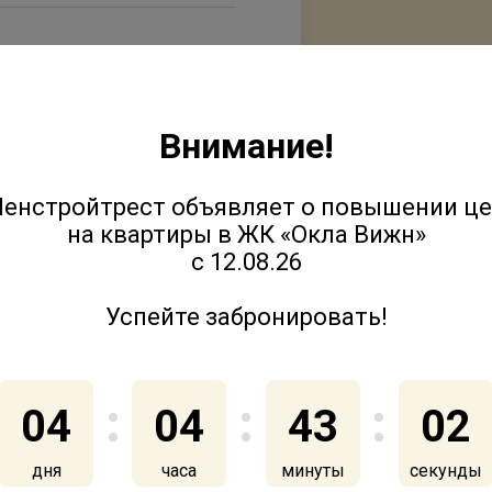
111-20-25
Внимание!
енстройтрест объявляет о повышении ц
на квартиры в ЖК «Окла Вижн»
енная квалификационная
с 12.08.26
л)
Успейте забронировать!
04
04
43
01
дня
часа
минуты
секунда