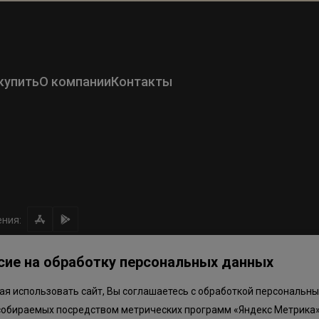
купить
О компании
Контакты
ния:
сие на обработку персональных данных
я использовать сайт, Вы соглашаетесь с обработкой персональны
ом направлении средств
Правила программы лояльности
Приложен
собираемых посредством метрических программ «Яндекс Метрика»
.объектов в Окле