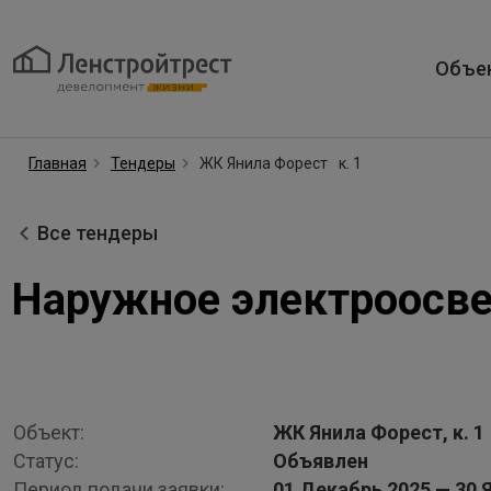
Объе
Главная
Тендеры
ЖК Янила Форест
к. 1
Все тендеры
Наружное электроосв
Объект:
ЖК Янила Форест, к. 1
Статус:
Объявлен
Период подачи заявки:
01 Декабрь 2025 — 30 