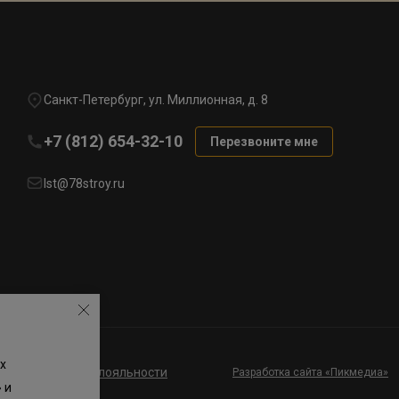
Санкт-Петербург, ул. Миллионная, д. 8
+7 (812) 654-32-10
Перезвоните мне
lst@78stroy.ru
х
ие к программе лояльности
Разработка сайта «Пикмедиа»
 и