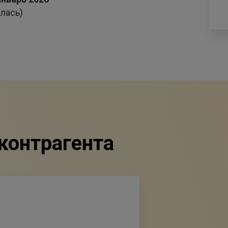
лась)
контрагента