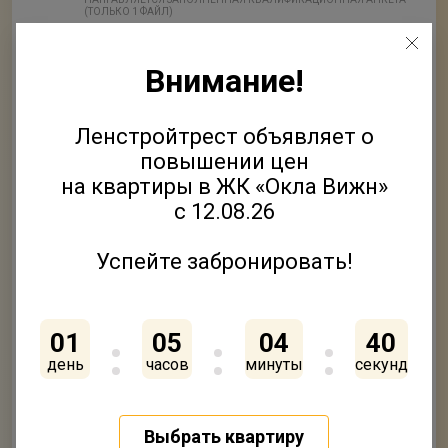
(ТОЛЬКО 1 ФАЙЛ)
2
Приложить файлы
Внимание!
ФАЙЛ
Ленстройтрест объявляет о
3
Приложить файлы
повышении цен
ФАЙЛ
на квартиры в ЖК «Окла Вижн»
с 12.08.26
4
Приложить файлы
ФАЙЛ
Успейте забронировать!
5
Приложить файлы
ФАЙЛ
01
05
04
40
день
часов
минуты
секунд
Нажимая кнопку «Отправить» вы подтверждаете своё
согласие на
обработку персональных данных
Согласен на получение
рекламно-информационных
Выбрать квартиру
рассылок