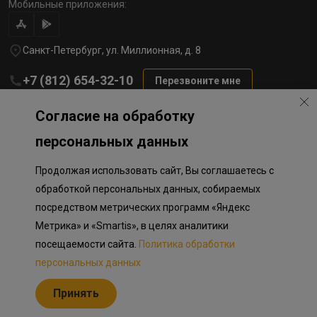
Мобильные приложения:
Санкт-Петербург, ул. Миллионная, д. 8
+7 (812) 654-32-10
Перезвоните мне
lst@78stroy.ru
Согласие на обработку
персональных данных
Политика обработки персональных данных
Продолжая использовать сайт, Вы соглашаетесь с
Информация о плановом направлении средств
на строительство соц.объектов в Окле
обработкой персональных данных, собираемых
Правила программы лояльности
посредством метрических программ «Яндекс
Приложение к программе лояльности
Разработка сайта «Пикмедиа»
Метрика» и «Smartis», в целях аналитики
посещаемости сайта.
Политика обработки
Информация, представленная на сайте, носит исключительно
ознакомительный характер, не является публичной офертой,
персональных данных
определяемой положениями Статьи 437 Гражданского кодекса
Российской Федерации. Представленные изображения объектов
Принять
долевого строительства носят предварительный ознакомительный
характер и могут отличаться от фактических проектных решений,