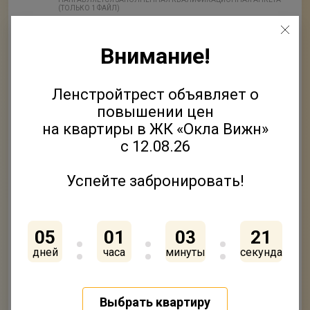
(ТОЛЬКО 1 ФАЙЛ)
2
Приложить файлы
Внимание!
ФАЙЛ
Ленстройтрест объявляет о
3
Приложить файлы
повышении цен
ФАЙЛ
на квартиры в ЖК «Окла Вижн»
с 12.08.26
4
Приложить файлы
ФАЙЛ
Успейте забронировать!
5
Приложить файлы
ФАЙЛ
05
01
03
20
дней
часа
минуты
секунд
Нажимая кнопку «Отправить» вы подтверждаете своё
согласие на
обработку персональных данных
Согласен на получение
рекламно-информационных
Выбрать квартиру
рассылок