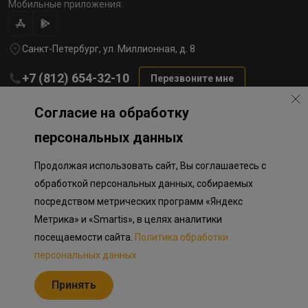
Мобильные приложения:
Санкт-Петербург, ул. Миллионная, д. 8
+7 (812) 654-32-10
Перезвоните мне
lst@78stroy.ru
Согласие на обработку
персональных данных
Политика обработки персональных данных
Продолжая использовать сайт, Вы соглашаетесь с
Информация о плановом направлении средств
на строительство соц.объектов в Окле
обработкой персональных данных, собираемых
Правила программы лояльности
посредством метрических программ «Яндекс
Приложение к программе лояльности
Разработка сайта «Пикмедиа»
Метрика» и «Smartis», в целях аналитики
посещаемости сайта.
Политика обработки
Информация, представленная на сайте, носит исключительно
ознакомительный характер, не является публичной офертой,
персональных данных
определяемой положениями Статьи 437 Гражданского кодекса
Российской Федерации. Представленные изображения объектов
Принять
долевого строительства носят предварительный ознакомительный
характер и могут отличаться от фактических проектных решений,