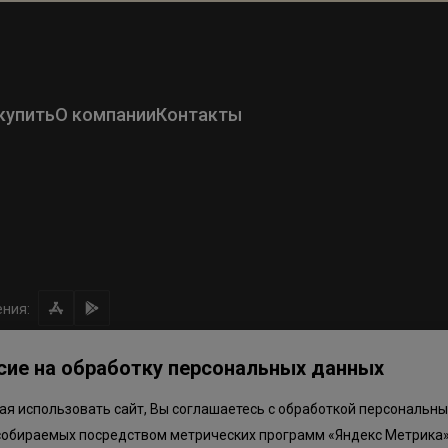
купить
О компании
Контакты
ния:
сие на обработку персональных данных
я использовать сайт, Вы соглашаетесь с обработкой персональны
ом направлении средств
Правила программы лояльности
Приложен
собираемых посредством метрических программ «Яндекс Метрика»
.объектов в Окле