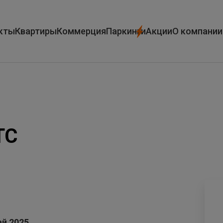
кты
Квартиры
Коммерция
Паркинги
Акции
О компании
ТС
ай 2025