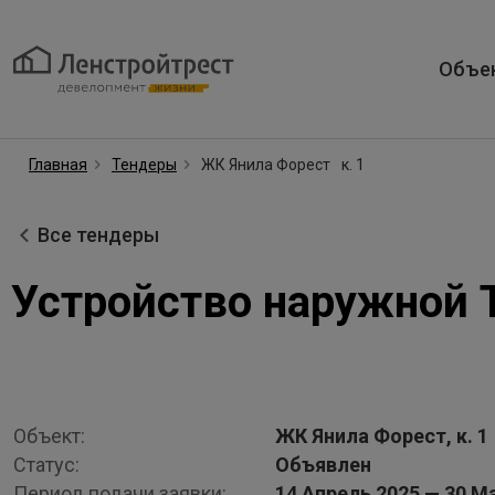
Объе
Главная
Тендеры
ЖК Янила Форест
к. 1
Все тендеры
Устройство наружной 
Объект:
ЖК Янила Форест, к. 1
Статус:
Объявлен
Период подачи заявки:
14 Апрель 2025 — 30 М