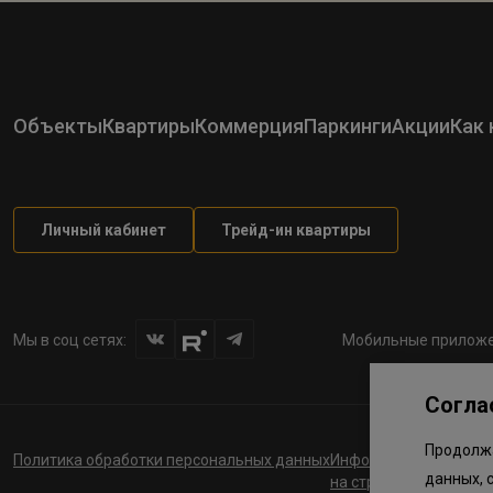
Объекты
Квартиры
Коммерция
Паркинги
Акции
Как 
Личный кабинет
Трейд-ин квартиры
Мы в соц сетях:
Мобильные приложе
Согла
Продолжа
Политика обработки персональных данных
Информация о планов
данных, 
на строительство соц