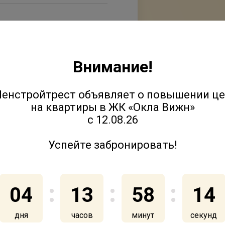
111-20-25
Внимание!
енстройтрест объявляет о повышении ц
на квартиры в ЖК «Окла Вижн»
енная квалификационная
с 12.08.26
л)
Успейте забронировать!
04
13
58
14
дня
часов
минут
секунд