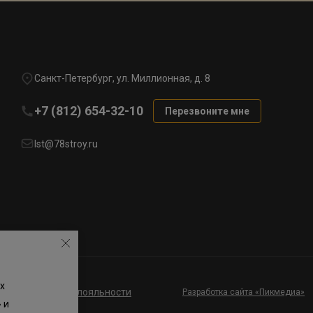
Санкт-Петербург, ул. Миллионная, д. 8
+7 (812) 654-32-10
Перезвоните мне
lst@78stroy.ru
х
ие к программе лояльности
Разработка сайта «Пикмедиа»
 и