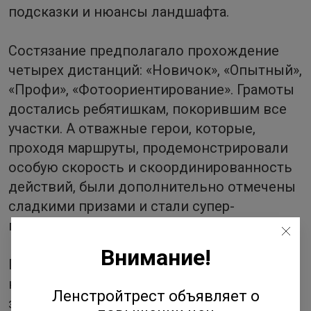
подсказки и нюансы ландшафта.
Состязание предполагало прохождение
четырех дистанций: «Новичок», «Опытный»,
«Профи», «Фотоориентирование». Грамоты
достались ребятишкам, покорившим все
участки. А отважные герои, которые,
проходя маршруты, продемонстрировали
особую скорость и скоординированность
действий, были дополнительно отмечены
сладкими призами и стали супер-
победителями.
Внимание!
Познавательная игра увлекла и родителей,
которые смогли забыть о повседневных
Ленстройтрест объявляет о
заботах и весело провели время, проходя