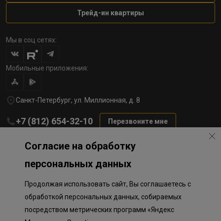
Трейд-ин квартиры
Мы в соц сетях:
Мобильные приложения:
Санкт-Петербург, ул. Миллионная, д. 8
+7 (812) 654-32-10
Перезвоните мне
lst@78stroy.ru
Согласие на обработку
персональных данных
Политика обработки персональных данных
Продолжая использовать сайт, Вы соглашаетесь с
Информация о плановом направлении средств
на строительство соц.объектов в Окле
обработкой персональных данных, собираемых
Правила программы лояльности
посредством метрических программ «Яндекс
Приложение к программе лояльности
Разработка сайта «Пикмедиа»