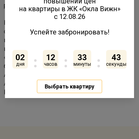
повышении цен
разные маршруты с детьми.
на квартиры в ЖК «Окла Вижн»
с 12.08.26
Кстати, мероприятие соседи организовали
самостоятельно. Здорово, что в
Успейте забронировать!
голландском квартале «Янила» живут
инициативные, увлеченные люди. ГК
02
12
33
43
«Ленстройтрест» и все жители выражают
дня
часов
минуты
секунды
благодарность организатору Юрию
Ананьеву и команде волонтеров: Марии
Ананьевой, Светлане Войтик и Надежде
Выбрать квартиру
Куфтыревой.