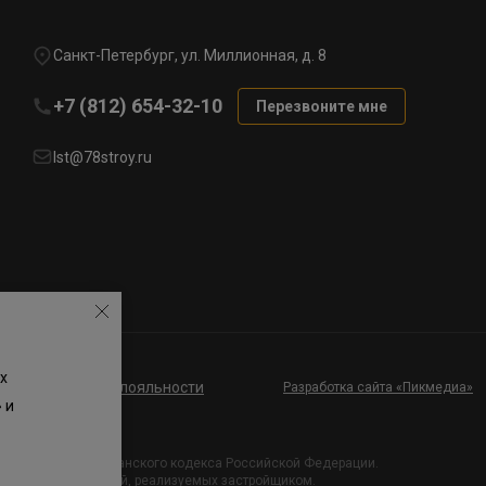
Санкт-Петербург, ул. Миллионная, д. 8
+7 (812) 654-32-10
Перезвоните мне
lst@78stroy.ru
х
ие к программе лояльности
Разработка сайта «Пикмедиа»
 и
и Статьи 437 Гражданского кодекса Российской Федерации.
х проектных решений, реализуемых застройщиком.