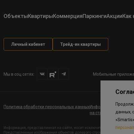
Объекты
Квартиры
Коммерция
Паркинги
Акции
Как 
Личный кабинет
Трейд-ин квартиры
Мы в соц сетях:
Мобильные приложе
Согла
Продолжа
Политика обработки персональных данных
Информация о планов
данных, 
на строительство соц
«Smartis
персона
Информация, представленная на сайте, носит исключительно ознакомите
Представленные изображения объектов долевого строительства носят пре