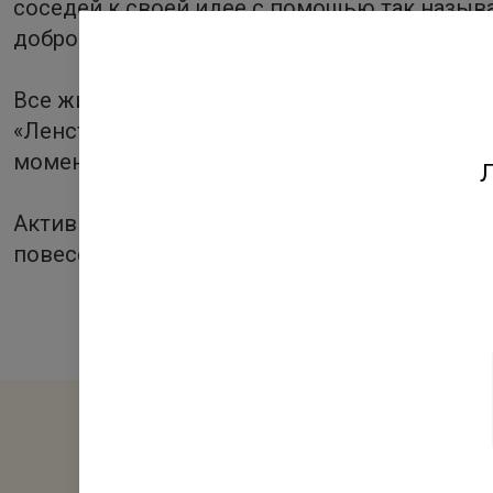
соседей к своей идее с помощью так назыв
добровольных началах объединить свои день
Все жители квартала Янила идею поддержал
«Ленстройтрест» и управляющая компания 
моментами и согласованием мест посадки с
Л
Активность стала настоящим тимбилдингом 
повеселиться от души, надышаться свежим 