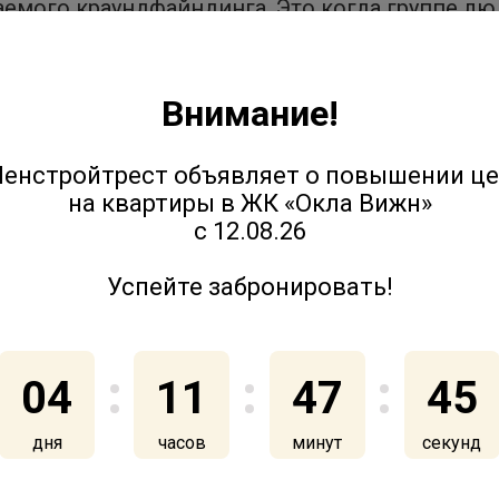
аемого краундфайндинга. Это когда группе лю
ги или другие ресурсы ради какой-либо благ
и. Дружные соседи собрали денежные средст
Внимание!
оказали информационную поддержку, помогли
осен.
енстройтрест объявляет о повышении ц
на квартиры в ЖК «Окла Вижн»
для всего двора: жители смогли поближе поз
с 12.08.26
воздухом и получить удовольствие от совмес
Успейте забронировать!
04
11
47
44
дня
часов
минут
секунды