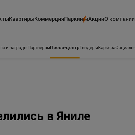
кты
Квартиры
Коммерция
Паркинги
Акции
О компании
ги и награды
Партнерам
Пресс-центр
Тендеры
Карьера
Социальн
лились в Яниле