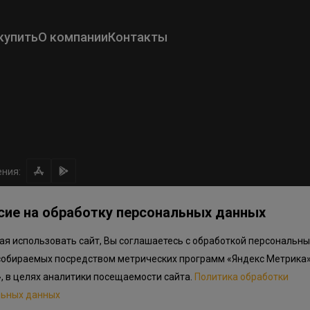
купить
О компании
Контакты
ния:
сие на обработку персональных данных
я использовать сайт, Вы соглашаетесь с обработкой персональны
ом направлении средств
Правила программы лояльности
Приложен
собираемых посредством метрических программ «Яндекс Метрика»
.объектов в Окле
», в целях аналитики посещаемости сайта.
Политика обработки
льных данных
льный характер, не является публичной офертой, определяемой положениям
дварительный ознакомительный характер и могут отличаться от фактически