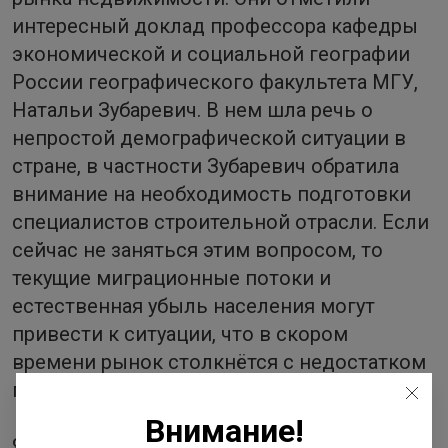
интересный доклад профессора кафедры
экономической и социальной географии
России географического факультета МГУ,
Натальи Зубаревич. В нем шла речь о
непростой демографической ситуации в
стране, в частности Зубаревич обратила
внимание на необходимость подготовки
специалистов строительной отрасли. Если
сейчас не заняться этим вопросом, то
текущие миграционные потоки и
естественная убыль населения могут
привести к ситуации, что в скором
времени рынок столкнётся с недостатком
профессиональных кадров.
Внимание!
Ярким событием форума «Движение»