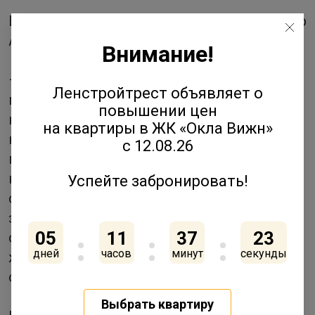
Валерия Малышева, генеральный директор
АО «Ленстройтрест»:
Внимание!
– В рамках конкурса «Доверие
Ленстройтрест объявляет о
потребителя» работу строительных
повышении цен
компаний оценивают покупатели жилья и
на квартиры в ЖК «Окла Вижн»
независимые эксперты рынка, поэтому
с 12.08.26
победа в нем особенно ценна. Участие в
конкурсе является дополнительным
Успейте забронировать!
стимулом для того, чтобы не опускать
заданную высокую планку, продолжать
05
11
37
22
строить качественное и комфортное
дней
часов
минут
секунды
жилье из года в год, а также постоянно
совершенствоваться.
Выбрать квартиру