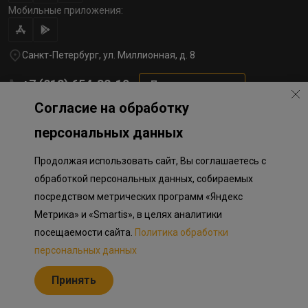
Мобильные приложения:
Санкт-Петербург, ул. Миллионная, д. 8
+7 (812) 654-32-10
Перезвоните мне
Согласие на обработку
lst@78stroy.ru
персональных данных
Продолжая использовать сайт, Вы соглашаетесь с
Политика обработки персональных данных
Информация о плановом направлении средств
обработкой персональных данных, собираемых
на строительство соц.объектов в Окле
посредством метрических программ «Яндекс
Правила программы лояльности
Разработка сайта «Пикмедиа»
Метрика» и «Smartis», в целях аналитики
посещаемости сайта.
Политика обработки
Информация, представленная на сайте, носит исключительно
ознакомительный характер, не является публичной офертой,
персональных данных
определяемой положениями Статьи 437 Гражданского кодекса
Российской Федерации. Представленные изображения объектов
Принять
долевого строительства носят предварительный ознакомительный
характер и могут отличаться от фактических проектных решений,
реализуемых застройщиком.