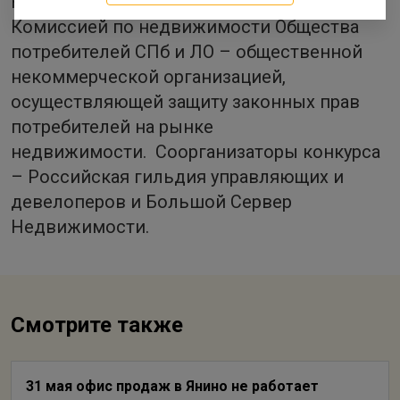
Конкурс «Доверие потребителя» учрежден
Комиссией по недвижимости Общества
потребителей СПб и ЛО – общественной
некоммерческой организацией,
осуществляющей защиту законных прав
потребителей на рынке
недвижимости. Соорганизаторы конкурса
– Российская гильдия управляющих и
девелоперов и Большой Сервер
Недвижимости.
Смотрите также
31 мая офис продаж в Янино не работает