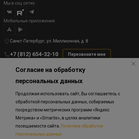
Мы в соц сетях:
Мобильные приложения:
Санкт-Петербург, ул. Миллионная, д. 8
+7 (812) 654-32-10
Перезвоните мне
lst@78stroy.ru
Согласие на обработку
персональных данных
Политика обработки персональных данных
Продолжая использовать сайт, Вы соглашаетесь с
Информация о плановом направлении средств
на строительство соц.объектов в Окле
обработкой персональных данных, собираемых
Правила программы лояльности
посредством метрических программ «Яндекс
Приложение к программе лояльности
Разработка сайта «Пикмедиа»
Метрика» и «Smartis», в целях аналитики
посещаемости сайта.
Политика обработки
Информация, представленная на сайте, носит исключительно
ознакомительный характер, не является публичной офертой,
персональных данных
определяемой положениями Статьи 437 Гражданского кодекса