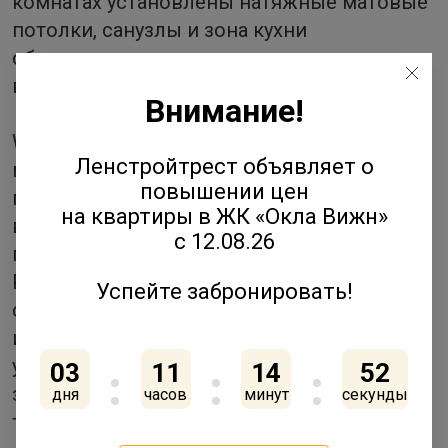
комнатах установлены натяжные матовые
потолки, санузлы и зона кухни
оборудованы точками подключения
водоснабжения и канализации.
Внимание!
White box также включает установку
Ленстройтрест объявляет о
металлической входной двери,
повышении цен
подоконников, оконные откосы
на квартиры в ЖК «Окла Вижн»
выполнены из белых утепленных сэндвич-
с 12.08.26
панелей.
Разводка электричества проведена по
Успейте забронировать!
стандартам застройщика: помимо розеток
и выключателей, в квартирах
устанавливаются датчики дыма, дверной
03
11
14
52
звонок, IP монитор, терморегуляторы
дня
часов
минут
секунды
теплого пола.