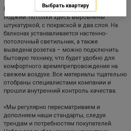
Выбрать квартиру
Не осталась без внимания зона балконов и
лоджий: потолки здесь выровнены
штукатуркой, с покраской в два слоя. На
балконах устанавливается настенно-
потолочный светильник, а также
выведена розетка – можно подключить
бытовую технику, что будет удобно для
комфортного времяпрепровождения на
свежем воздухе. Все материалы тщательно
отобраны специалистами компании и
прошли внутренний контроль качества.
«Мы регулярно пересматриваем и
дополняем наши стандарты, следуя
трендам и потребностям покупателей.