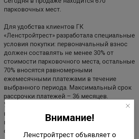
Сегодня в продаже находится 670
парковочных мест.
Для удобства клиентов ГК
«Ленстройтрест» разработала специальные
условия покупки: первоначальный взнос
должен составлять не менее 30% от
стоимости парковочного места, остальные
70% вносятся равномерными
ежемесячными платежами в течение
выбранного периода. Максимальный срок
рассрочки платежей – 36 месяцев.
Удорожание отсутствует. При
приобретении двух и более машиномест
Внимание!
предоставляется скидка в размере 5% от
стоимости каждого объекта.
Ленстройтрест объявляет о