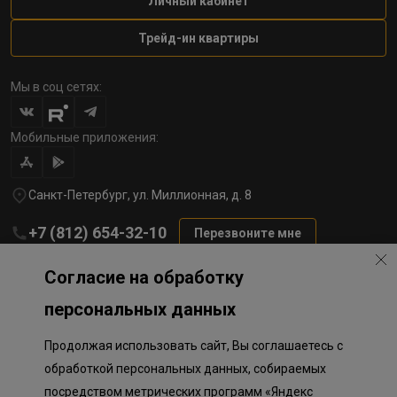
Личный кабинет
Трейд-ин квартиры
Мы в соц сетях:
Мобильные приложения:
Санкт-Петербург, ул. Миллионная, д. 8
+7 (812) 654-32-10
Перезвоните мне
lst@78stroy.ru
Согласие на обработку
персональных данных
Политика обработки персональных данных
Продолжая использовать сайт, Вы соглашаетесь с
Информация о плановом направлении средств
на строительство соц.объектов в Окле
обработкой персональных данных, собираемых
Правила программы лояльности
посредством метрических программ «Яндекс
Приложение к программе лояльности