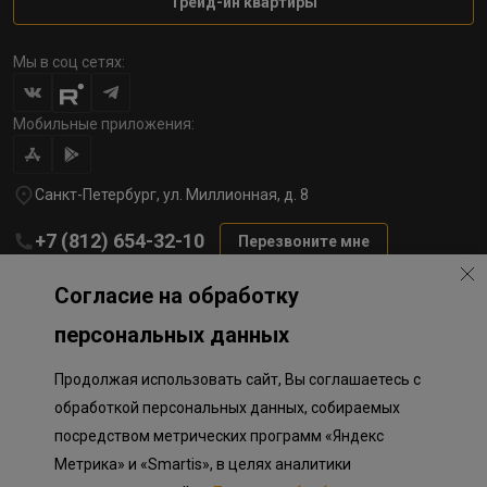
Трейд-ин квартиры
Мы в соц сетях:
Мобильные приложения:
Санкт-Петербург, ул. Миллионная, д. 8
+7 (812) 654-32-10
Перезвоните мне
lst@78stroy.ru
Согласие на обработку
персональных данных
Политика обработки персональных данных
Продолжая использовать сайт, Вы соглашаетесь с
Информация о плановом направлении средств
на строительство соц.объектов в Окле
обработкой персональных данных, собираемых
Правила программы лояльности
посредством метрических программ «Яндекс
Приложение к программе лояльности
Разработка сайта «Пикмедиа»
Метрика» и «Smartis», в целях аналитики