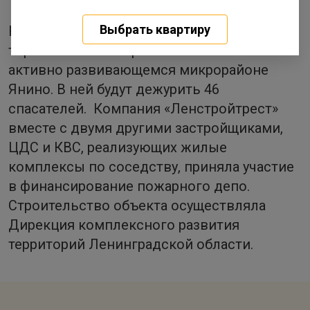
Выбрать квартиру
Напомним, что новая пожарная часть
торжественно открылась этим летом в
активно развивающемся микрорайоне
Янино. В ней будут дежурить 46
спасателей. Компания «Ленстройтрест»
вместе с двумя другими застройщиками,
ЦДС и КВС, реализующих жилые
комплексы по соседству, приняла участие
в финансирование пожарного депо.
Строительство объекта осуществляла
Дирекция комплексного развития
территорий Ленинградской области.