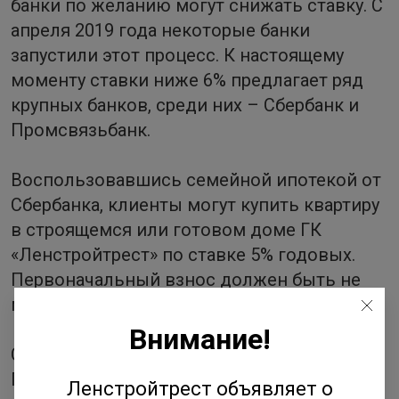
банки по желанию могут снижать ставку. С
апреля 2019 года некоторые банки
запустили этот процесс. К настоящему
моменту ставки ниже 6% предлагает ряд
крупных банков, среди них – Сбербанк и
Промсвязьбанк.
Воспользовавшись семейной ипотекой от
Сбербанка, клиенты могут купить квартиру
в строящемся или готовом доме ГК
«Ленстройтрест» по ставке 5% годовых.
Первоначальный взнос должен быть не
меньше 20%.
Внимание!
Стоимость кредита по программе от
Промсвязьбанка будет еще выгоднее –
Ленстройтрест объявляет о