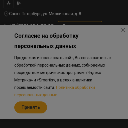
Санкт-Петербург, ул. Миллионная, д. 8
+7 (812) 654-32-10
Перезвоните мне
Согласие на обработку
lst@78stroy.ru
персональных данных
Продолжая использовать сайт, Вы соглашаетесь с
Политика обработки персональных данных
Информация о плановом направлении средств
обработкой персональных данных, собираемых
на строительство соц.объектов в Окле
посредством метрических программ «Яндекс
Правила программы лояльности
Разработка сайта «Пикмедиа»
Метрика» и «Smartis», в целях аналитики
посещаемости сайта.
Политика обработки
Информация, представленная на сайте, носит исключительно
ознакомительный характер, не является публичной офертой,
персональных данных
определяемой положениями Статьи 437 Гражданского кодекса
Российской Федерации. Представленные изображения объектов
Принять
долевого строительства носят предварительный ознакомительный
характер и могут отличаться от фактических проектных решений,
реализуемых застройщиком.